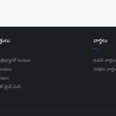
్తులు
వార్తలు
ంట్రిఫ్యూగల్ పంపులు
కంపెనీ వార్తలు
 పంపులు
పరిశ్రమ వార్త
ంపులు
ిక్ డ్రైవ్ పంప్