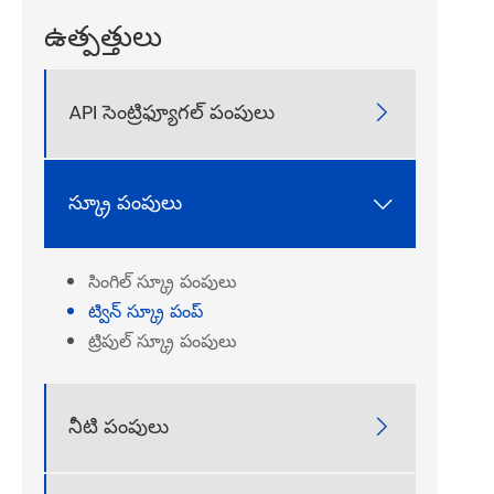
ఉత్పత్తులు
API సెంట్రిఫ్యూగల్ పంపులు

స్క్రూ పంపులు

సింగిల్ స్క్రూ పంపులు
ట్విన్ స్క్రూ పంప్
ట్రిపుల్ స్క్రూ పంపులు
నీటి పంపులు
