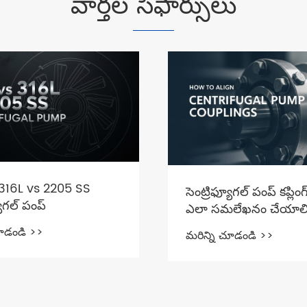
వార్తల సిఫార్సులు
316L vs 2205 SS
సెంట్రిఫ్యూగల్ పంప్ కప్లిం
యూగల్ పంప్
ఎలా సమలేఖనం చేయాల
చూడండి >>
మరిన్ని చూడండి >>