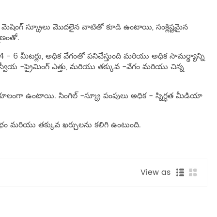
 మెషింగ్ స్క్రూలు మొదలైన వాటితో కూడి ఉంటాయి, సంక్లిష్టమైన
ాణంతో.
 - 6 మీటర్లు, అధిక వేగంతో పనిచేస్తుంది మరియు అధిక సామర్థ్యాన్ని
కోగల స్వీయ -ప్రైమింగ్ ఎత్తు, మరియు తక్కువ -వేగం మరియు చిన్న
ంగా ఉంటాయి. సింగిల్ -స్క్రూ పంపులు అధిక - స్నిగ్ధత మీడియా
లభం మరియు తక్కువ ఖర్చులను కలిగి ఉంటుంది.
View as