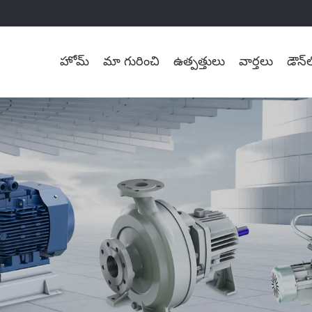
హోమ్
మా గురించి
ఉత్పత్తులు
వార్తలు
డౌన్‌