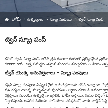
హోమ్
ఉత్పత్తులు
స్క్రూ పంపులు
ట్విన్ స్క్రూ పంప్
ట్విన్ స్క్రూ పంప్
టెఫికో ట్విన్ స్క్రూ పంప్ అనేది ద్రవ రవాణా రంగంలో ప్రత్యేకమైన
రవాణా కోసం కొత్త, సమర్థవంతమైన మరియు నమ్మదగిన ఎంపికను తెస్తు
ట్విన్ యొక్క అనువర్తనాలు - స్క్రూ పంపులు
ట్విన్ స్క్రూ పంపులు విస్తృత శ్రేణి అనువర్తనాలను కలిగి ఉన్నా
ప్రతిచర్యల యొక్క సున్నితమైన పురోగతిని నిర్ధారించడానికి ఉపయోగ
రక్షిస్తాయి మరియు ఉత్పత్తి నాణ్యతకు హామీ ఇస్తాయి. ఓడల బిల్డింగ
నిర్ధారిస్తుంది. ఆహార మరియు పానీయాల పరిశ్రమలో, వారు చాక్లెట్