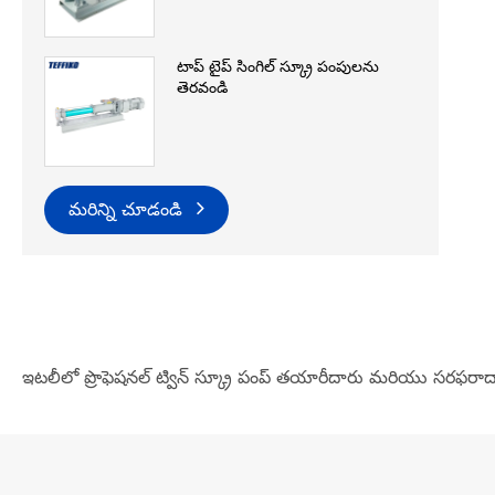
టాప్ టైప్ సింగిల్ స్క్రూ పంపులను
తెరవండి
మరిన్ని చూడండి
ఇటలీలో ప్రొఫెషనల్ ట్విన్ స్క్రూ పంప్ తయారీదారు మరియు సరఫరాద