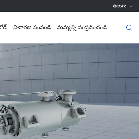
తెలుగు
లోడ్
విచారణ పంపండి
మమ్మల్ని సంప్రదించండి
