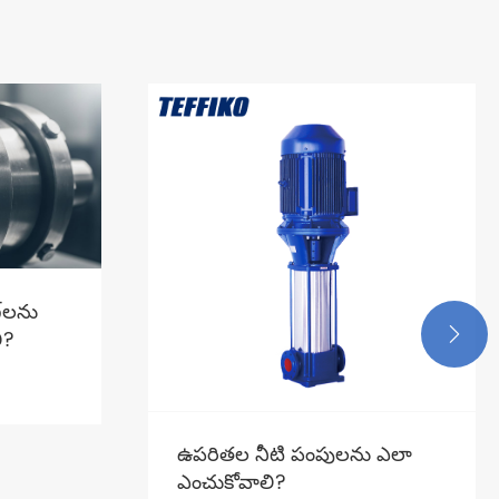
గ్‌లను
ి?

ఉపరితల నీటి పంపులను ఎలా
ఎంచుకోవాలి?