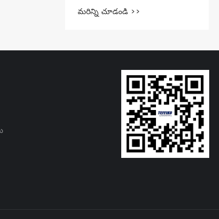
మరిన్ని చూడండి >>
లు