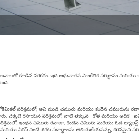
 ప్రయోజనాలతో కూడిన పరికరం. ఇది అధునాతన సాంకేతిక పరిజ్ఞానం మరియు 
ంది.
యి. పెట్రోకెమికల్ పరిశ్రమలో, అవి ముడి చమురు మరియు కందెన చమురును 
ిస్తారు. చక్కటి రసాయన పరిశ్రమలో, వాటి తక్కువ -కోత మరియు అధిక -
్ పరిశ్రమలో, ఇంధన చమురు రవాణా, కందెన చమురు మరియు ఓడ బ్యాలస్ట్ నీట
 పేస్ట్ మరియు సిరప్ వంటి జిగట పదార్థాలను తెలియజేయవచ్చు, కఠినమైన