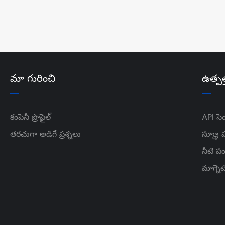
మా గురించి
ఉత్పత
కంపెనీ ప్రొఫైల్
API సె
తరచుగా అడిగే ప్రశ్నలు
స్క్రూ
నీటి ప
మాగ్నెట