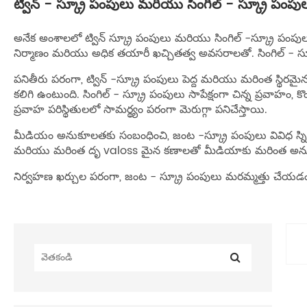
ట్విన్ - స్క్రూ పంపులు మరియు సింగిల్ - స్క్రూ పంప
అనేక అంశాలలో ట్విన్ స్క్రూ పంపులు మరియు సింగిల్ -స్క్రూ పంపుల
నిర్మాణం మరియు అధిక తయారీ ఖచ్చితత్వ అవసరాలతో. సింగిల్ - స్
పనితీరు పరంగా, ట్విన్ -స్క్రూ పంపులు పెద్ద మరియు మరింత స్థిరమైన
కలిగి ఉంటుంది. సింగిల్ - స్క్రూ పంపులు సాపేక్షంగా చిన్న ప్రవాహం, 
ప్రవాహ పరిస్థితులలో సామర్థ్యం పరంగా మెరుగ్గా పనిచేస్తాయి.
మీడియం అనుకూలతకు సంబంధించి, జంట -స్క్రూ పంపులు వివిధ స్ని
మరియు మరింత దృ valoss మైన కణాలతో మీడియాకు మరింత అన
నిర్వహణ ఖర్చుల పరంగా, జంట - స్క్రూ పంపులు మరమ్మత్తు చేయడం 