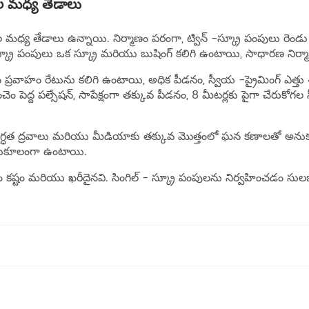
ుల మధ్య తేడాలు
 మధ్య తేడాలు ఉన్నాయి. నిర్మాణం పరంగా, ట్విన్ -స్క్రూ పంపులు రెండు
క్రూ పంపులు ఒక స్క్రూ మరియు బుషింగ్ కలిగి ఉంటాయి, సాధారణ నిర్మ
 ప్రవాహం రేటును కలిగి ఉంటాయి, అధిక పీడనం, స్వీయ -ప్రైమింగ్ ఎత్తు 4
కొంచెం పెద్ద పల్సేషన్, సాపేక్షంగా తక్కువ పీడనం, 8 మీటర్లకు పైగా చేరు
గ్ధత ద్రవాలు మరియు మీడియాకు తక్కువ మొత్తంలో ఘన కణాలతో అనుకూల
ుకూలంగా ఉంటాయి.
కష్టం మరియు ఖరీదైనవి. సింగిల్ - స్క్రూ పంపులను నిర్వహించడం సు