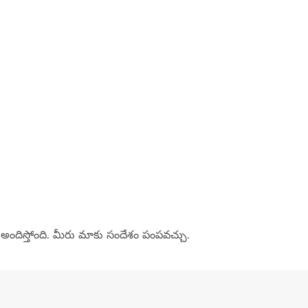
అందిస్తోంది. మీరు మాకు సందేశం పంపవచ్చు.