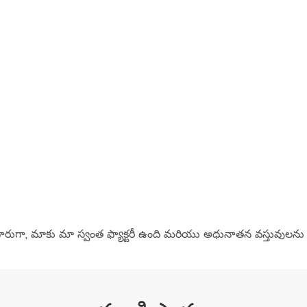
ారుగా, మాకు మా స్వంత ఫ్యాక్టరీ ఉంది మరియు అధునాతన వస్తువులను 