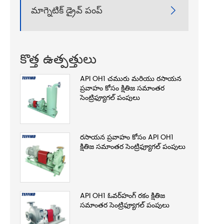
మాగ్నెటిక్ డ్రైవ్ పంప్

కొత్త ఉత్పత్తులు
API OH1 చమురు మరియు రసాయన
ప్రవాహం కోసం క్షితిజ సమాంతర
సెంట్రిఫ్యూగల్ పంపులు
రసాయన ప్రవాహం కోసం API OH1
క్షితిజ సమాంతర సెంట్రిఫ్యూగల్ పంపులు
API OH1 ఓవర్‌హంగ్ రకం క్షితిజ
సమాంతర సెంట్రిఫ్యూగల్ పంపులు