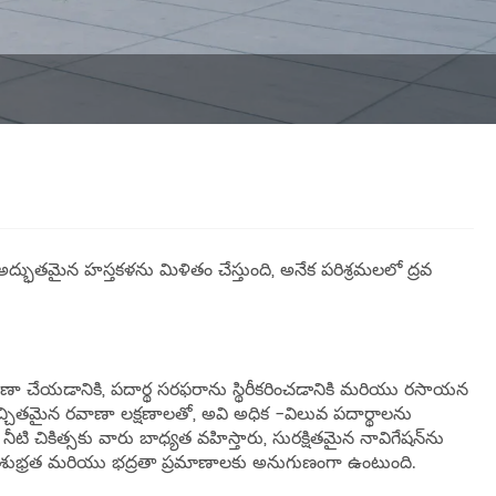
అద్భుతమైన హస్తకళను మిళితం చేస్తుంది, అనేక పరిశ్రమలలో ద్రవ
రవాణా చేయడానికి, పదార్థ సరఫరాను స్థిరీకరించడానికి మరియు రసాయన
ఖచ్చితమైన రవాణా లక్షణాలతో, అవి అధిక -విలువ పదార్థాలను
ి చికిత్సకు వారు బాధ్యత వహిస్తారు, సురక్షితమైన నావిగేషన్‌ను
 పరిశుభ్రత మరియు భద్రతా ప్రమాణాలకు అనుగుణంగా ఉంటుంది.